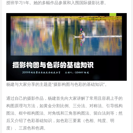
授班学习1年。她的多幅作品参展和入围国际摄影比赛。
杨建与大家分享的主题是“摄影构图与色彩的基础知识”。
通过自己的摄影作品，杨建首先向大家讲解了常用且容易上手的
构图原理与方法，如黄金分割比例、三分法、对称法、引导线构
图法、框中框构图法、对角线和三角形构图法、留白法则等；然
后又介绍了色彩基础知识，如色彩三要素（色相、纯度、明
度）、三原色和色调。