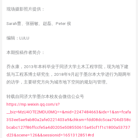
现场摄影照片提供：
Sarah曹、张丽敏、赵磊、Peter 侯
编辑：LULU
本期投稿作者简介：
乔永康，2013年本科毕业于同济大学土木工程学院，现为地下建
筑与工程系博士研究生，2018年9月起于墨尔本大学进行为期两年
的访学，主要研究方向为城市地下空间的规划与管理。
转载自同济大学墨尔本校友会微信公众号
https://mp.weixin.qq.com/s?
__biz=MzU4OTE2MDU0MQ==&mid=2247484663&idx=1&sn=fcafa
353ee5ae9ab80a2afe0221403a9&chksm=fdd08dc5caa704d358c
bcabc127f86ffccfe5a4d0205e508550615a45cf1f1c1800a53737
d23&scene=126&&sessionid=1651312851#rd