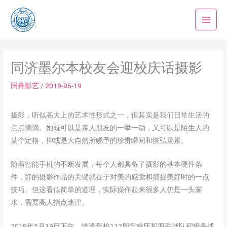
跳
至
内
容
同济墨尔本校友会迎校庆话摄影
同舟影艺
/
2019-05-19
摄影，听似高大上的艺术性形式之一，但其实是我们日常生活的
点点滴滴。她既可以是亲人朋友的一举一动，又可以是陌生人的
某个定格，抑或是大自然所赐予的珍贵瞬间和恢弘场景。
随着智能手机的不断发展，每个人都具备了摄影的基本硬件条
件，好的摄影作品的关键就在于对美的感觉和捕捉美好时的一点
技巧。但这看似简单的道理，实际操作起来很多人仍是一头雾
水，需要高人指点迷津。
2019年5月19日下午，恰逢母校112周年校庆和羽毛球队积极备战