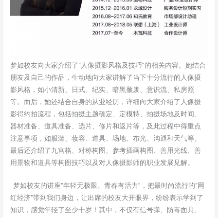
梦如校友向大家介绍了“人像摄影风格及技巧”的相关内容。她结合
朋友及自己的作品，生动地向大家讲解了当下十分流行的人像摄
影风格，如小清新、日式、纪实、暗黑颓废、意识流、私房照
等。而后，她还结合自身的从业经历，详细向大家介绍了人像摄
影得约拍流程，包括拍摄主题确定、定模特、拍摄场地及时间、
器材准备、道具准备、选片、修片和返片等，及此过程中得重点
注意事项，如服装、妆容、道具、场地、布光、沟通和天气等。
最后还介绍了九宫格、对称构图、参考插画构图、善用光线、善
用景物和道具等构图技巧以及对人像摄影师的职业发展见解。
梦如校友的讲座“年轻无极限、青春有活力”，把最时尚流行的“网
红经济”带到我们身边，让出席的校友大开眼界，纷纷表示学到了
知识，感觉年轻了至少十岁！其中，不仅有信号弹、防毒面具、