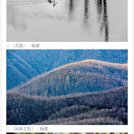
△《无题》，杨建
△《丛林之歌》，杨建