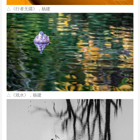
△《行者无疆》，杨建
△《戏水》，杨建