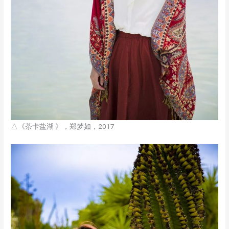
△《茶卡盐湖 》，郑梦如，2017