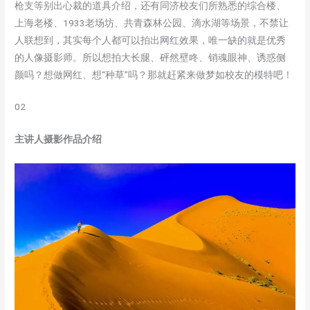
枪支等别出心裁的道具介绍，还有同济校友们所熟悉的综合楼、
上海老楼、1933老场坊、共青森林公园、滴水湖等场景，不禁让
人联想到，其实每个人都可以拍出网红效果，唯一缺的就是优秀
的人像摄影师。所以想拍大长腿、砰然壁咚、销魂眼神、诱惑侧
颜吗？想做网红、想“种草”吗？那就赶紧来做梦如校友的模特吧！
02
主讲人摄影作品介绍