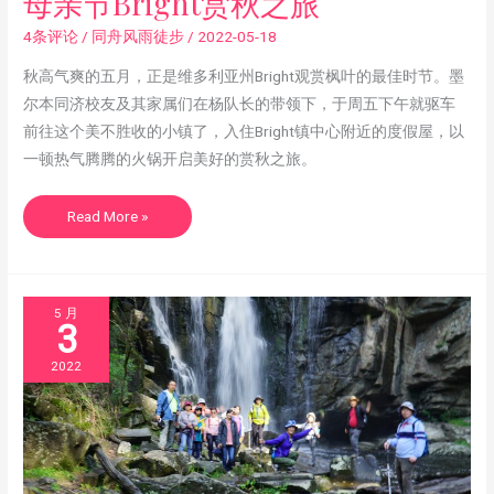
母亲节Bright赏秋之旅
亲
节
Bright
4条评论
/
同舟风雨徒步
/
2022-05-18
赏
秋
之
秋高气爽的五月，正是维多利亚州Bright观赏枫叶的最佳时节。墨
旅
尔本同济校友及其家属们在杨队长的带领下，于周五下午就驱车
前往这个美不胜收的小镇了，入住Bright镇中心附近的度假屋，以
一顿热气腾腾的火锅开启美好的赏秋之旅。
Read More »
5 月
3
2022