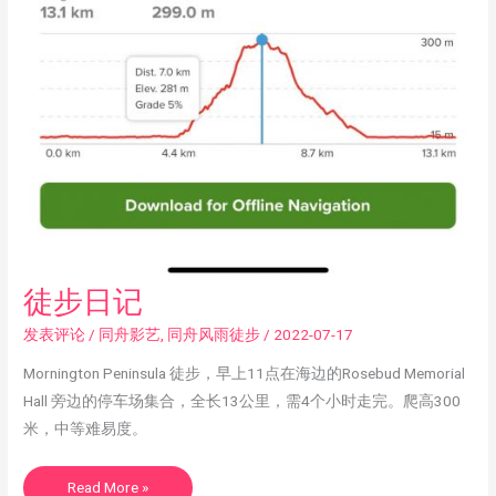
徒
徒步日记
步
日
记
发表评论
/
同舟影艺
,
同舟风雨徒步
/
2022-07-17
Mornington Peninsula 徒步，早上11点在海边的Rosebud Memorial
Hall 旁边的停车场集合，全长13公里，需4个小时走完。爬高300
米，中等难易度。
Read More »