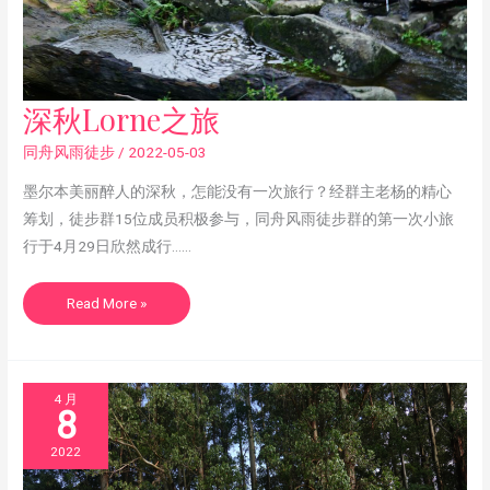
深
深秋Lorne之旅
秋
Lorne
之
同舟风雨徒步
/
2022-05-03
旅
墨尔本美丽醉人的深秋，怎能没有一次旅行？经群主老杨的精心
筹划，徒步群15位成员积极参与，同舟风雨徒步群的第一次小旅
行于4月29日欣然成行……
Read More »
4 月
8
2022