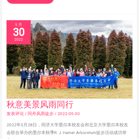
5 月
30
2022
秋
秋意美景风雨同行
意
美
景
发表评论
/
同舟风雨徒步
/
2022-05-30
风
雨
同
2022年5月28日，同济大学墨尔本校友会和北京大学墨尔本校友
行
会联合举办的墨尔本秋季R. J. Hamer Arboretum徒步活动成功举