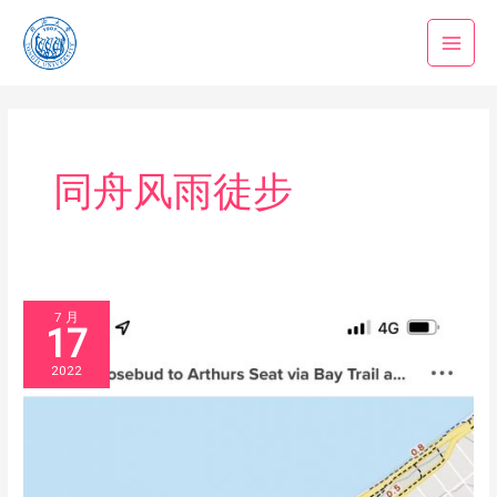
跳
至
内
容
同舟风雨徒步
7 月
17
2022