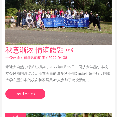
秋
秋意渐浓 情谊馥融 ￼
意
渐
浓
一条评论
/
同舟风雨徒步
/
2022-04-08
情
谊
馥
亲近大自然，绿茵红枫染，2022年3月12日，同济大学墨尔本校
融
友会风雨同舟徒步活动在美丽的维多利亚州Olinda小镇举行，同济
￼
大学在墨尔本的校友和家属共42人参加了此次活动，
Read More »
4 月