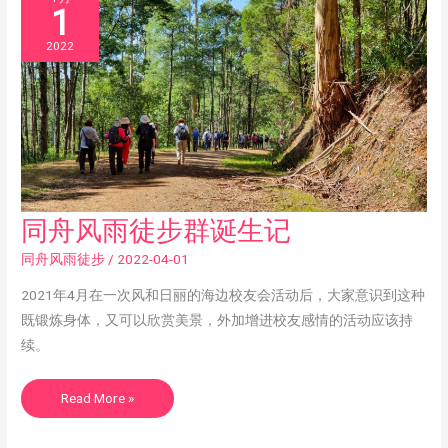
1
2022
同
同舟风雨徒步群诞生记
舟
风
雨
同舟风雨徒步
/
2022-04-01
徒
步
群
2021年4月在一次风和日丽的海边校友会活动后，大家意识到这种
诞
既锻炼身体，又可以欣赏美景，外加增进校友感情的活动应该持
生
记
续。
Read More »