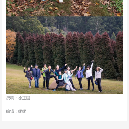
撰稿：徐正国
编辑：娜娜