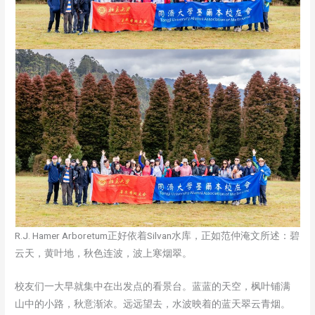
R.J. Hamer Arboretum正好依着Silvan水库，正如范仲淹文所述：碧
云天，黄叶地，秋色连波，波上寒烟翠。
校友们一大早就集中在出发点的看景台。蓝蓝的天空，枫叶铺满
山中的小路，秋意渐浓。远远望去，水波映着的蓝天翠云青烟。