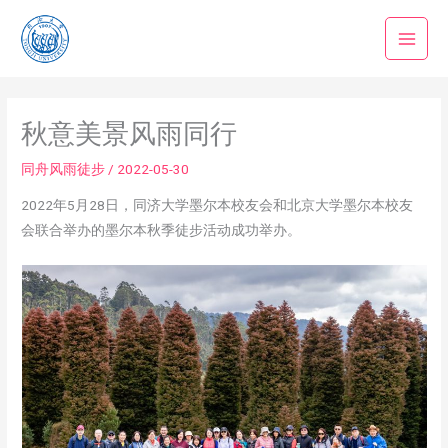
跳
至
内
容
秋意美景风雨同行
同舟风雨徒步
/
2022-05-30
2022年5月28日，同济大学墨尔本校友会和北京大学墨尔本校友
会联合举办的墨尔本秋季徒步活动成功举办。